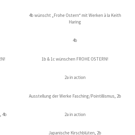
4b wünscht „Frohe Ostern“ mit Werken à la Keith
Haring
4b
RN!
1b & 1c wünschen FROHE OSTERN!
2a in action
Ausstellung der Werke Fasching/Pointillismus, 2b
, 4b
2a in action
Japanische Kirschblüten, 2b