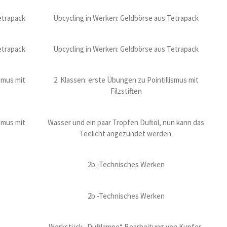
etrapack
Upcycling in Werken: Geldbörse aus Tetrapack
etrapack
Upcycling in Werken: Geldbörse aus Tetrapack
ismus mit
2. Klassen: erste Übungen zu Pointillismus mit
Filzstiften
ismus mit
Wasser und ein paar Tropfen Duftöl, nun kann das
Teelicht angezündet werden.
2b -Technisches Werken
2b -Technisches Werken
Werkstück „Duftlampe“ Bearbeitung von Kupfer-